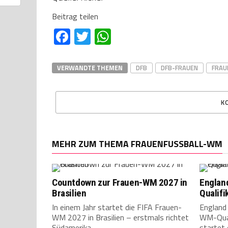
Beitrag teilen
Facebook
Twitter
WhatsApp
VERWANDTE THEMEN
DFB
DFB-FRAUEN
FRAU
K
MEHR ZUM THEMA FRAUENFUSSBALL-WM
Countdown zur Frauen-WM 2027 in
England
Brasilien
Qualifi
In einem Jahr startet die FIFA Frauen-
England
WM 2027 in Brasilien – erstmals richtet
WM-Qual
Südamerika...
startet 