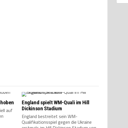
choben
England spielt WM-Quali im Hill
Dickinson Stadium
ll auf
en
England bestreitet sein WM-
Qualifikationsspiel gegen die Ukraine
erstmals im Hill Dickinson Stadium von