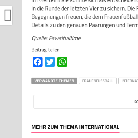
im Viertelfinale könnte sich als entscheide
in die Runde der letzten Vier zu sichern. Di
Begegnungen freuen, die dem Frauenfußball
Details zu den genauen Paarungen und Ter
Quelle: Fawslfulltime
Beitrag teilen
Facebook
Twitter
WhatsApp
VERWANDTE THEMEN
FRAUENFUSSBALL
INTERNA
K
MEHR ZUM THEMA INTERNATIONAL