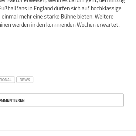
nder Faktor erweisen, wenn es darum geht, den Einzug
e Fußballfans in England dürfen sich auf hochklassige
 einmal mehr eine starke Bühne bieten. Weitere
minen werden in den kommenden Wochen erwartet.
TIONAL
NEWS
OMMENTIEREN