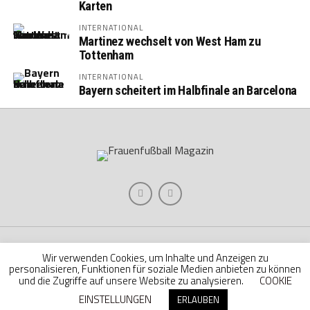
Karten
INTERNATIONAL
Martinez wechselt von West Ham zu
Tottenham
INTERNATIONAL
Bayern scheitert im Halbfinale an Barcelona
Impressum
AGB
Datenschutzerklärung
Cookie Richtlinie
Wir verwenden Cookies, um Inhalte und Anzeigen zu
Mediadaten
personalisieren, Funktionen für soziale Medien anbieten zu können
und die Zugriffe auf unsere Website zu analysieren.
COOKIE
EINSTELLUNGEN
ERLAUBEN
Copyright © 2026 Hache Verlag