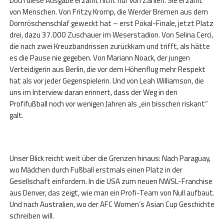
Doch diese Ausgabe erzählt nicht nur von Zahlen. Sie erzählt
von Menschen. Von Fritzy Kromp, die Werder Bremen aus dem
Dornröschenschlaf geweckt hat – erst Pokal-Finale, jetzt Platz
drei, dazu 37.000 Zuschauer im Weserstadion. Von Selina Cerci,
die nach zwei Kreuzbandrissen zurückkam und trifft, als hätte
es die Pause nie gegeben. Von Mariann Noack, der jungen
Verteidigerin aus Berlin, die vor dem Höhenflug mehr Respekt
hat als vor jeder Gegenspielerin. Und von Leah Williamson, die
uns im Interview daran erinnert, dass der Weg in den
Profifußball noch vor wenigen Jahren als „ein bisschen riskant“
galt.
Unser Blick reicht weit über die Grenzen hinaus: Nach Paraguay,
wo Mädchen durch Fußball erstmals einen Platz in der
Gesellschaft einfordern. In die USA zum neuen NWSL-Franchise
aus Denver, das zeigt, wie man ein Profi-Team von Null aufbaut.
Und nach Australien, wo der AFC Women‘s Asian Cup Geschichte
schreiben will.