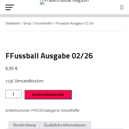
Startseite
/
Shop
/
Einzelhefte
/ FFussball Ausgabe 02/26
FFussball Ausgabe 02/26
6,95
€
zzgl.
Versandkosten
FFussball
IN DEN WARENKORB
Ausgabe
02/26
Menge
Artikelnummer:
FF0226
Kategorie:
Einzelhefte
Beschreibung
Zusätzliche Informationen