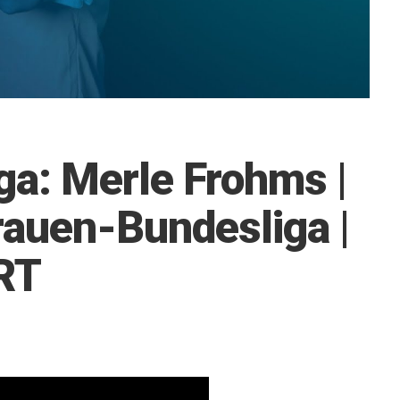
ga: Merle Frohms |
uen-Bundesliga |
RT