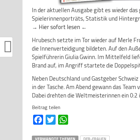
In der aktuellen Ausgabe gibt es wieder das
Spielerinnenporträts, Statistik und Hinterg
→
Hier sofort lesen
←
Hrubesch setzte im Tor wieder auf Merle Fr
die Innenverteidigung bildeten. Auf den Auß
Spielführerin Giulia Gwinn. Im Mittelfeld lie
Brand auf, im Angriff startete die Doppelspi
Neben Deutschland und Gastgeber Schweiz h
in der Tasche. Am Abend gewann das Team v
Dabei drehten die Weltmeisterinnen ein 0:2 i
Beitrag teilen
Facebook
Twitter
WhatsApp
VERWANDTE THEMEN
DFB-FRAUEN