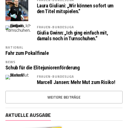
Laura Giuliani: „Wir können sofort um
den Titel mitspielen.“
FRAUEN-BUNDESLIGA
Giulia Gwinn: „Ich ging einfach mit,
damals noch in Turnschuhen.“
NATIONAL
Fahr zum Pokalfinale
NEWS
Schub für die Elitejuniorenförderung
FRAUEN-BUNDESLIGA
Marcell Jansen: Mehr Mut zum Risiko!
WEITERE BEITRÄGE
AKTUELLE AUSGABE