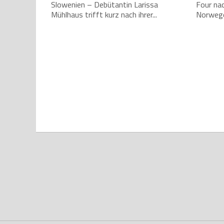
Slowenien – Debütantin Larissa
Four nac
Mühlhaus trifft kurz nach ihrer...
Norweg