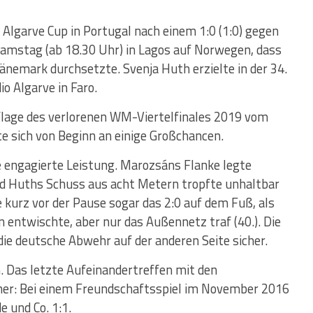
lgarve Cup in Portugal nach einem 1:0 (1:0) gegen
Samstag (ab 18.30 Uhr) in Lagos auf Norwegen, dass
 Dänemark durchsetzte. Svenja Huth erzielte in der 34.
o Algarve in Faro.
lage des verlorenen WM-Viertelfinales 2019 vom
te sich von Beginn an einige Großchancen.
e engagierte Leistung. Marozsáns Flanke legte
nd Huths Schuss aus acht Metern tropfte unhaltbar
 kurz vor der Pause sogar das 2:0 auf dem Fuß, als
n entwischte, aber nur das Außennetz traf (40.). Die
ie deutsche Abwehr auf der anderen Seite sicher.
 Das letzte Aufeinandertreffen mit den
 her: Bei einem Freundschaftsspiel im November 2016
 und Co. 1:1.