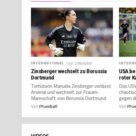
INTERNATIONAL
/ vor 2 Monaten
INTERN
Zinsberger wechselt zu Borussia
USA bes
Dortmund
roter K
Torhüterin Manuela Zinsberger verlässt
Das USW
Arsenal und wechselt zur Frauen-
chaotisc
Mannschaft von Borussia Dortmund.
gegen die
Von
FFussball
Von
FFus
VIDEOS