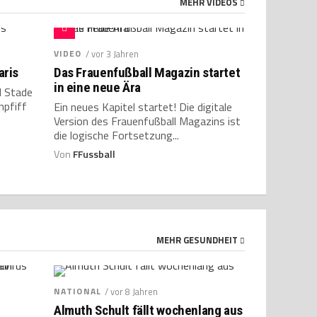
MEHR VIDEOS
VIDEO
/ vor 3 Jahren
aris
Das Frauenfußball Magazin startet
in eine neue Ära
d Stade
npfiff
Ein neues Kapitel startet! Die digitale
Version des Frauenfußball Magazins ist
die logische Fortsetzung...
Von
FFussball
MEHR GESUNDHEIT
NATIONAL
/ vor 8 Jahren
Almuth Schult fällt wochenlang aus