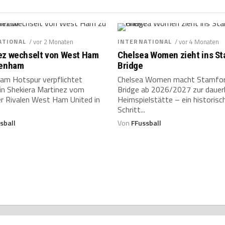
ATIONAL
/ vor 2 Monaten
INTERNATIONAL
/ vor 4 Monaten
ez wechselt von West Ham
Chelsea Women zieht ins S
tenham
Bridge
am Hotspur verpflichtet
Chelsea Women macht Stamfo
in Shekiera Martinez vom
Bridge ab 2026/2027 zur dauer
r Rivalen West Ham United in
Heimspielstätte – ein historisc
Schritt...
sball
Von
FFussball