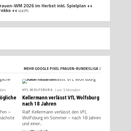
rauen-WM 2026 im Herbst inkl. Spielplan ++
arokko ++
u.v.m.
MEHR GOOGLE PIXEL FRAUEN-BUNDESLIGA
aten
VFL WOLFSBURG
/ vor 5 Monaten
ögliche
Kellermann verlässt VfL Wolfsburg
nach 18 Jahren
ffen –
Ralf Kellermann verlässt den VfL
nächste
Wolfsburg im Sommer – nach 18 Jahren
und einer...