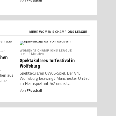
Von
FFussball
MEHR WOMEN’S CHAMPIONS LEAGUE
aten
WOMEN'S CHAMPIONS LEAGUE
/ vor 9 Monaten
chen
Spektakuläres Torfestival in
Wolfsburg
-
Spektakuläres UWCL-Spiel: Der VfL
hen aus
Wolfsburg bezwingt Manchester United
ons-
im Heimspiel mit 5:2 und ist...
Von
FFussball