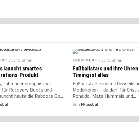
ENT
/ vor 5 Jahren
EQUIPMENT
/ vor 5 Jahren
s launcht smartes
Fußballstars und ihre Uhren
rations-Produkt
Timing ist alles
, führender europäischer
Fußballstars sind mittlerweile a
r für Recovery Boots und
Modeikonen – da darf für Cristi
auncht heute die Reboots Go...
Ronaldo, Mats Hummels und...
sball
Von
FFussball