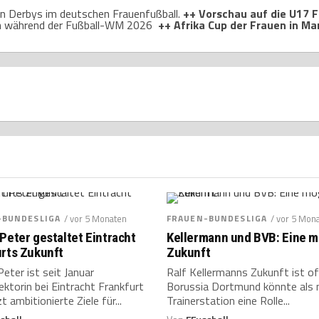
n Derbys im deutschen Frauenfußball.
++ Vorschau auf die U17 F
tin während der Fußball-WM 2026
++ Afrika Cup der Frauen in M
-BUNDESLIGA
/ vor 5 Monaten
FRAUEN-BUNDESLIGA
/ vor 5 Mon
Peter gestaltet Eintracht
Kellermann und BVB: Eine m
urts Zukunft
Zukunft
eter ist seit Januar
Ralf Kellermanns Zukunft ist o
ektorin bei Eintracht Frankfurt
Borussia Dortmund könnte als 
t ambitionierte Ziele für...
Trainerstation eine Rolle...