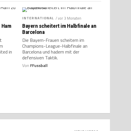
INTERNATIONAL
/ vor 3 Monaten
t Ham
Bayern scheitert im Halbfinale an
Barcelona
t
Die Bayern-Frauen scheitern im
om
Champions-League-Halbfinale an
ted in
Barcelona und hadern mit der
defensiven Taktik.
Von
FFussball