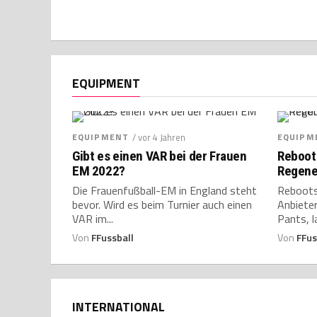
EQUIPMENT
EQUIPMENT
/ vor 4 Jahren
EQUIPM
Gibt es einen VAR bei der Frauen
Reboot
EM 2022?
Regene
Die Frauenfußball-EM in England steht
Reboots
bevor. Wird es beim Turnier auch einen
Anbiete
VAR im...
Pants, l
Von
FFussball
Von
FFus
INTERNATIONAL