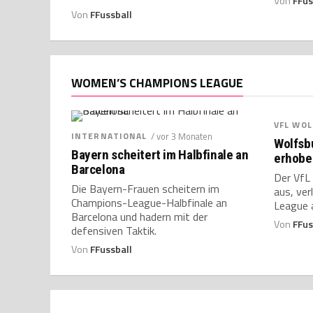
Von
FFus
Von
FFussball
WOMEN’S CHAMPIONS LEAGUE
VFL WO
INTERNATIONAL
/ vor 3 Monaten
Wolfsbu
Bayern scheitert im Halbfinale an
erhobe
Barcelona
Der VfL
Die Bayern-Frauen scheitern im
aus, ve
Champions-League-Halbfinale an
League a
Barcelona und hadern mit der
Von
FFus
defensiven Taktik.
Von
FFussball