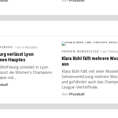
sball
Von
FFussball
LFSBURG
/ vor 4 Monaten
FRAUEN-BUNDESLIGA
/ vor 5 Mon
rg verlässt Lyon
Klara Bühl fällt mehrere Wo
nen Hauptes
aus
 Wolfsburg scheidet in Lyon
Klara Bühl fällt mit einer Muskel
rlässt die Women's Champions
Sehnenverletzung mehrere Woc
ber mit...
und gefährdet auch das Champi
sball
League-Viertelfinale.
Von
FFussball