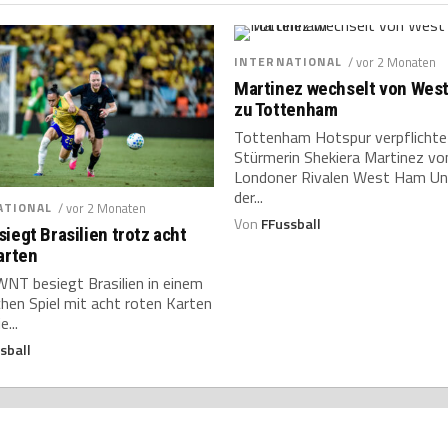
INTERNATIONAL
/ vor 2 Monaten
Martinez wechselt von Wes
zu Tottenham
Tottenham Hotspur verpflichte
Stürmerin Shekiera Martinez v
Londoner Rivalen West Ham Uni
der...
ATIONAL
/ vor 2 Monaten
Von
FFussball
iegt Brasilien trotz acht
arten
NT besiegt Brasilien in einem
hen Spiel mit acht roten Karten
...
sball