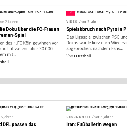
vor 2 Jahren
VIDEO
/ vor 3 Jahren
die Doku über die FC-Frauen
Spielabbruch nach Pyro in P
remen-Spiel
Das Ligaspiel zwischen PSG un
Reims wurde kurz nach Wiedera
uen des 1.FC Köln gewinnen vor
abgebrochen, nachdem Fans...
kordkulisse von über 30.000
rn mit...
Von
FFussball
sball
r 6 Jahren
GESUNDHEIT
/ vor 6 Jahren
d DFL passen das
Iran: Fußballerin wegen