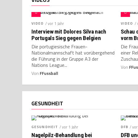
VIDEO
/ vor 1 Jahr
VIDEO
/ 
Interview mit Dolores Silva nach
Schau 
Portugals Sieg gegen Belgien
vorm B
Die portugiesische Frauen-
Die Fra
Nationalmannschaft hat vorübergehend
einer Re
die Führung in der Gruppe A3 der
Zuschaue
Nations League...
Von
FFus
Von
FFussball
GESUNDHEIT
GESUNDHEIT
/ vor 1 Jahr
DFB
/ vo
Nagelpilz-Behandlung bei
DFB un