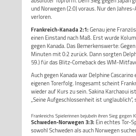
absoluter Topform. Dem Sieg gegen Japan gi
und Norwegen (2:0) voraus. Nur den Jahres-
verloren.
Frankreich-Kanada 2:1:
Genau jene Französ
einen Einstand nach Maß. Erst wurde Kolumb
gegen Kanada. Das Bemerkenswerte: Gegen d
Minuten mit 0:2 zurück. Dann sorgten Delphi
59.) für das Blitz-Comeback des WM-Mitfavo
Auch gegen Kanada war Delphine Cascarino e
eigenen Torerfolg. Insgesamt scheint Frankr
wieder auf Kurs zu sein. Sakina Karchaoui i
„Seine Aufgeschlossenheit ist unglaublich“, s
Frankreichs Spielerinnen bejubeln ihren Sieg gegen
Schweden-Norwegen 3:3:
Ein echtes Tor-S
sowohl Schweden als auch Norwegen suchen