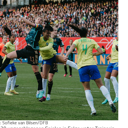
o: Sofieke van Bilsen/DFB